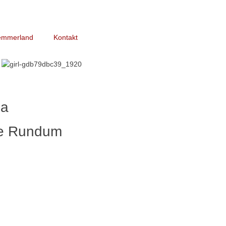
emmerland
Kontakt
da
te Rundum