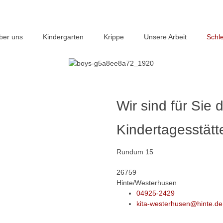
ber uns
Kindergarten
Krippe
Unsere Arbeit
Schl
Wir sind für Sie 
Kindertagesstät
Rundum 15
26759
Hinte/Westerhusen
04925-2429
kita-westerhusen@hinte.de